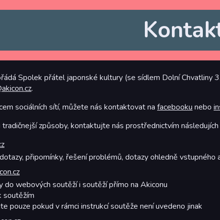
Kontak
ořádá Spolek přátel japonské kultury (se sídlem Dolní Chvatlin
akicon.cz
.
cem sociálních sítí, můžete nás kontaktovat na
facebooku
nebo
i
tradičnejší způsoby, kontaktujte nás prostřednictvím následujích
cz
dotazy, připomínky, řešení problémů, dotazy ohledně vstupného 
con.cz
ky do webových soutěží i soutěží přímo na Akiconu
k soutěžím
te pouze pokud v rámci instrukcí soutěže není uvedeno jinak