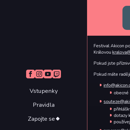
Novinky v anime
Přednášejte
2025
Novinky asijské kinematografie
Pořádejte
2024
AMV peklo
Artist alley
2023
Bleskové přednášky
2022
Festival Akicon p
Královou
kralova@
Akicon Burza
2020
2019
Pokud jste přízniv
2018
Pokud máte raději 
2017
info@akicon.
Vstupenky
obecné 
2011-2016
souteze@aki
Pravidla
2006-2010
přihláš
dotazy 
Zapojte se
používej