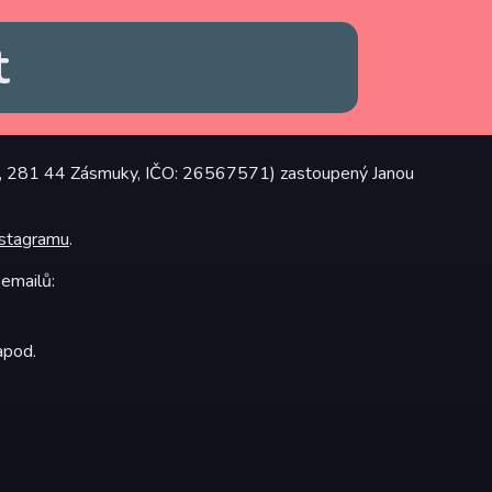
t
y 3, 281 44 Zásmuky, IČO: 26567571) zastoupený Janou
nstagramu
.
 emailů:
apod.