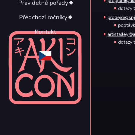
program@aki
Pravidelné pořady
dotazy t
Předchozí ročníky
prodejci@spj
poptávk
Kontakt
artistalley@a
dotazy t